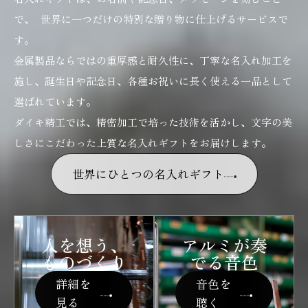
で、 世界に一つだけの特別な贈り物に仕上げるサービスで
す。
金属製品ならではの重厚感と耐久性に、丁寧な名入れ加工を
施し、誕生日や記念日、各種お祝いに長く使える一品として
選ばれています。
ダイキ精工では、精密加工で培った技術を活かし、文字の美
しさにこだわった上質な名入れギフトをお届けします。
世界にひとつの名入れギフト
人を想う、
アルミが奏
ものづくり
でる音色
詳細を
音色を
見る
聴く