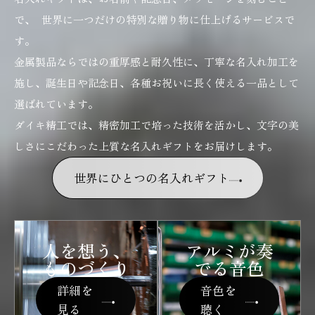
で、 世界に一つだけの特別な贈り物に仕上げるサービスで
す。
金属製品ならではの重厚感と耐久性に、丁寧な名入れ加工を
施し、誕生日や記念日、各種お祝いに長く使える一品として
選ばれています。
ダイキ精工では、精密加工で培った技術を活かし、文字の美
しさにこだわった上質な名入れギフトをお届けします。
世界にひとつの名入れギフト
人を想う、
アルミが奏
ものづくり
でる音色
詳細を
音色を
見る
聴く