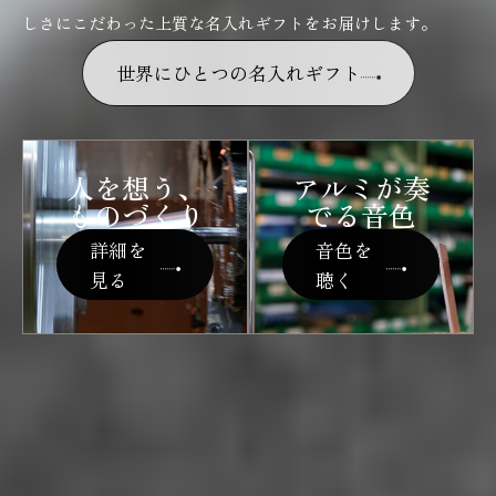
しさにこだわった上質な名入れギフトをお届けします。
世界にひとつの名入れギフト
人を想う、
アルミが奏
ものづくり
でる音色
詳細を
音色を
見る
聴く