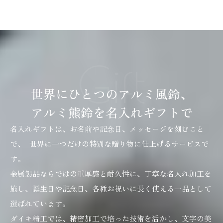
SCROLL
Gift
世界にひとつのアルミ風鈴、
アルミ熊鈴を名入れギフトで
名入れギフトは、お名前や記念日、メッセージを刻むこと
で、 世界に一つだけの特別な贈り物に仕上げるサービスで
す。
金属製品ならではの重厚感と耐久性に、丁寧な名入れ加工を
施し、誕生日や記念日、各種お祝いに長く使える一品として
選ばれています。
ダイキ精工では、精密加工で培った技術を活かし、文字の美