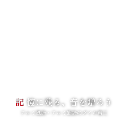
記
憶に残る、音を贈ろう
アルミ風鈴・アルミ熊鈴のダイキ精工