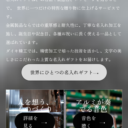
で、 世界に一つだけの特別な贈り物に仕上げるサービスで
す。
金属製品ならではの重厚感と耐久性に、丁寧な名入れ加工を
施し、誕生日や記念日、各種お祝いに長く使える一品として
選ばれています。
ダイキ精工では、精密加工で培った技術を活かし、文字の美
しさにこだわった上質な名入れギフトをお届けします。
世界にひとつの名入れギフト
人を想う、
アルミが奏
ものづくり
でる音色
詳細を
音色を
見る
聴く