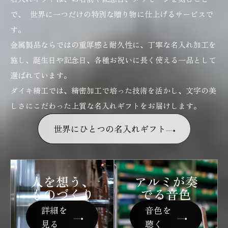
で、 世界に一つだけの特別な贈り物に仕上げるサービスで
す。
金属製品ならではの重厚感と耐久性に、丁寧な名入れ加工を
施し、誕生日や記念日、各種お祝いに長く使える一品として
選ばれています。
ダイキ精工では、精密加工で培った技術を活かし、文字の美
しさにこだわった上質な名入れギフトをお届けします。
世界にひとつの名入れギフト
人を想う、
アルミが奏
ものづくり
でる音色
詳細を
音色を
見る
聴く