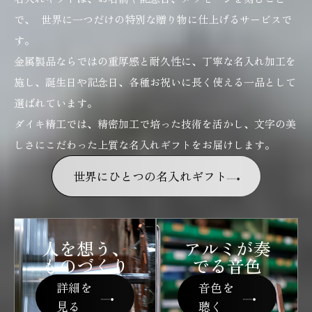
で、 世界に一つだけの特別な贈り物に仕上げるサービスで
す。
金属製品ならではの重厚感と耐久性に、丁寧な名入れ加工を
施し、誕生日や記念日、各種お祝いに長く使える一品として
選ばれています。
ダイキ精工では、精密加工で培った技術を活かし、文字の美
しさにこだわった上質な名入れギフトをお届けします。
世界にひとつの名入れギフト
人を想う、
アルミが奏
ものづくり
でる音色
詳細を
音色を
見る
聴く