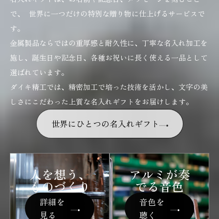
で、 世界に一つだけの特別な贈り物に仕上げるサービスで
す。
金属製品ならではの重厚感と耐久性に、丁寧な名入れ加工を
施し、誕生日や記念日、各種お祝いに長く使える一品として
選ばれています。
ダイキ精工では、精密加工で培った技術を活かし、文字の美
しさにこだわった上質な名入れギフトをお届けします。
世界にひとつの名入れギフト
人を想う、
アルミが奏
ものづくり
でる音色
詳細を
音色を
見る
聴く