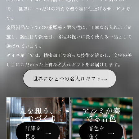
で、 世界に一つだけの特別な贈り物に仕上げるサービスで
す。
金属製品ならではの重厚感と耐久性に、丁寧な名入れ加工を
施し、誕生日や記念日、各種お祝いに長く使える一品として
選ばれています。
ダイキ精工では、精密加工で培った技術を活かし、文字の美
しさにこだわった上質な名入れギフトをお届けします。
世界にひとつの名入れギフト
人を想う、
アルミが奏
ものづくり
でる音色
詳細を
音色を
見る
聴く