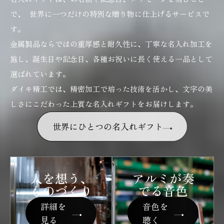
で、 世界に一つだけの特別な贈り物に仕上げるサービスで
す。
金属製品ならではの重厚感と耐久性に、丁寧な名入れ加工を
施し、誕生日や記念日、各種お祝いに長く使える一品として
選ばれています。
ダイキ精工では、精密加工で培った技術を活かし、文字の美
しさにこだわった上質な名入れギフトをお届けします。
世界にひとつの名入れギフト
人を想う、
アルミが奏
ものづくり
でる音色
詳細を
音色を
見る
聴く