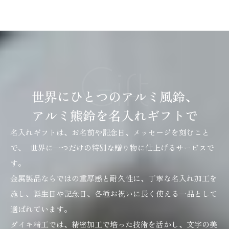
SCROLL
Gift
世界にひとつのアルミ風鈴、
アルミ熊鈴を名入れギフトで
名入れギフトは、お名前や記念日、メッセージを刻むこと
で、 世界に一つだけの特別な贈り物に仕上げるサービスで
す。
金属製品ならではの重厚感と耐久性に、丁寧な名入れ加工を
施し、誕生日や記念日、各種お祝いに長く使える一品として
選ばれています。
ダイキ精工では、精密加工で培った技術を活かし、文字の美