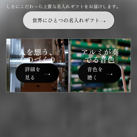
しさにこだわった上質な名入れギフトをお届けします。
世界にひとつの名入れギフト
人を想う、
アルミが奏
ものづくり
でる音色
詳細を
音色を
見る
聴く