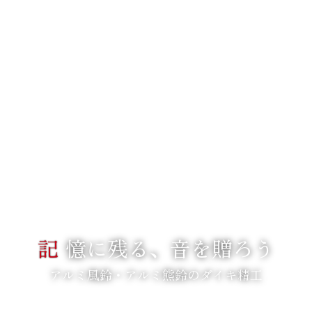
記
憶に残る、音を贈ろう
アルミ風鈴・アルミ熊鈴のダイキ精工